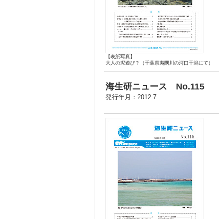
【表紙写真】
大人の泥遊び？（千葉県夷隅川の河口干潟にて）
海生研ニュース No.115
発行年月：2012.7