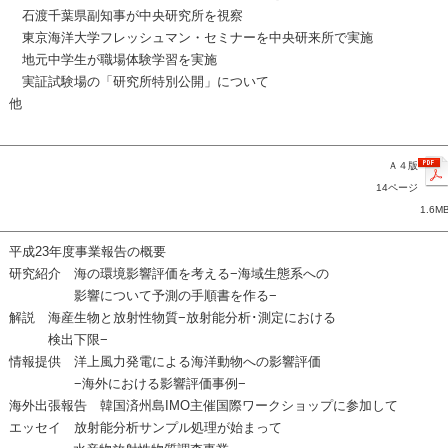
石渡千葉県副知事が中央研究所を視察
東京海洋大学フレッシュマン・セミナーを中央研来所で実施
地元中学生が職場体験学習を実施
実証試験場の「研究所特別公開」について
他
Ａ４版
14ページ
1.6M
平成23年度事業報告の概要
研究紹介 海の環境影響評価を考える−海域生態系への
影響について予測の手順書を作る−
解説 海産生物と放射性物質−放射能分析･測定における
検出下限−
情報提供 洋上風力発電による海洋動物への影響評価
−海外における影響評価事例−
海外出張報告 韓国済州島IMO主催国際ワークショップに参加して
エッセイ 放射能分析サンプル処理が始まって