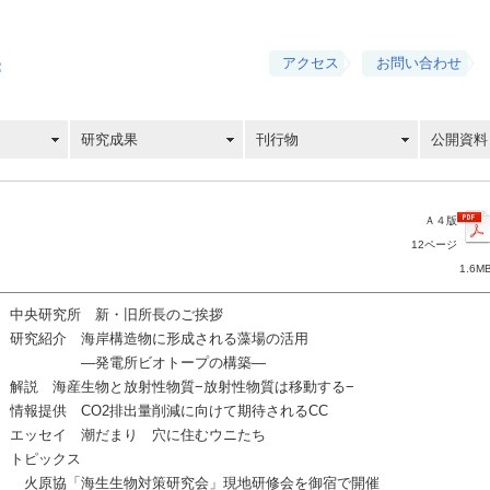
アクセス
お問い合わせ
研究成果
刊行物
公開資料
Ａ４版
12ページ
1.6M
中央研究所 新・旧所長のご挨拶
研究紹介 海岸構造物に形成される藻場の活用
—発電所ビオトープの構築—
解説 海産生物と放射性物質−放射性物質は移動する−
情報提供 CO2排出量削減に向けて期待されるCC
エッセイ 潮だまり 穴に住むウニたち
トピックス
火原協「海生生物対策研究会」現地研修会を御宿で開催