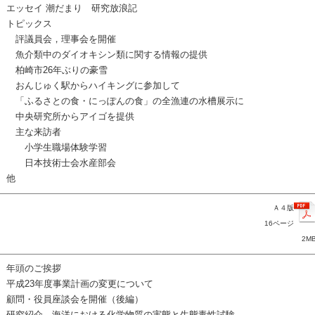
エッセイ 潮だまり 研究放浪記
トピックス
評議員会，理事会を開催
魚介類中のダイオキシン類に関する情報の提供
柏崎市26年ぶりの豪雪
おんじゅく駅からハイキングに参加して
「ふるさとの食・にっぽんの食」の全漁連の水槽展示に
中央研究所からアイゴを提供
主な来訪者
小学生職場体験学習
日本技術士会水産部会
他
Ａ４版
16ページ
2M
年頭のご挨拶
平成23年度事業計画の変更について
顧問・役員座談会を開催（後編）
研究紹介 海洋における化学物質の実態と生態毒性試験