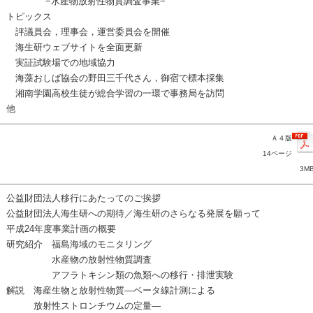
−水産物放射性物質調査事業−
トピックス
評議員会，理事会，運営委員会を開催
海生研ウェブサイトを全面更新
実証試験場での地域協力
海藻おしば協会の野田三千代さん，御宿で標本採集
湘南学園高校生徒が総合学習の一環で事務局を訪問
他
Ａ４版
14ページ
3M
公益財団法人移行にあたってのご挨拶
公益財団法人海生研への期待／海生研のさらなる発展を願って
平成24年度事業計画の概要
研究紹介 福島海域のモニタリング
水産物の放射性物質調査
アフラトキシン類の魚類への移行・排泄実験
解説 海産生物と放射性物質—ベータ線計測による
放射性ストロンチウムの定量—