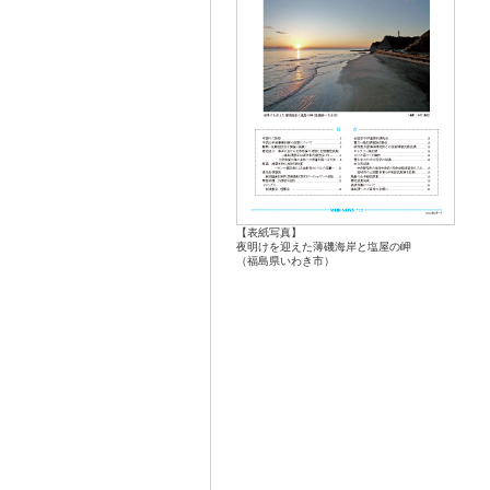
【表紙写真】
夜明けを迎えた薄磯海岸と塩屋の岬
（福島県いわき市）