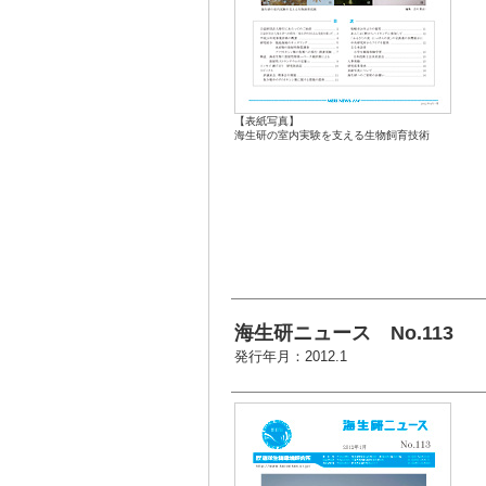
【表紙写真】
海生研の室内実験を支える生物飼育技術
海生研ニュース No.113
発行年月：2012.1