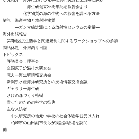
―海生研創立35周年記念報告会より―
化学物質の海の生物への影響を調べる方法
解説 海産生物と放射性物質
―ガンマ線計測による放射性セシウムの定量―
海外出張報告
第3回温度生態学と関連規制に関するワークショップへの参加
閑話休題 外房釣り日誌
トピックス
評議員会，理事会
全国原子炉温排水研究会
電力―海生研情報交換会
新潟県水産海洋研究所との技術情報交換会議
ギャラリー海生研
さけの森づくり植樹
青少年のための科学の祭典
主な来訪者
中央研究所の地元中学校の社会体験学習受け入れ
柏崎市の山田副市長らが実証試験場を訪問
他