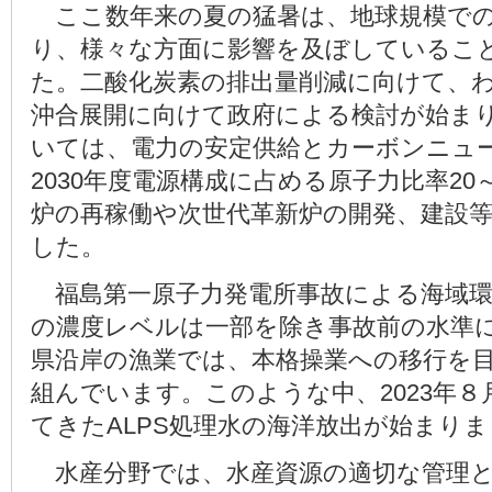
ここ数年来の夏の猛暑は、地球規模での
り、様々な方面に影響を及ぼしているこ
た。二酸化炭素の排出量削減に向けて、
沖合展開に向けて政府による検討が始ま
いては、電力の安定供給とカーボンニュ
2030年度電源構成に占める原子力比率20
炉の再稼働や次世代革新炉の開発、建設
した。
福島第一原子力発電所事故による海域環
の濃度レベルは一部を除き事故前の水準
県沿岸の漁業では、本格操業への移行を
組んでいます。このような中、2023年
てきたALPS処理水の海洋放出が始まり
水産分野では、水産資源の適切な管理と