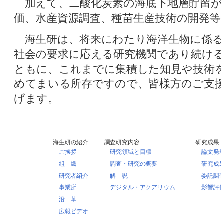
加えて、二酸化炭素の海底下地層貯留が
価、水産資源調査、種苗生産技術の開発
海生研は、将来にわたり海洋生物に係る
社会の要求に応える研究機関であり続け
ともに、これまでに集積した知見や技術
めてまいる所存ですので、皆様方のご支
げます。
海生研の紹介
調査研究内容
研究成果
ご挨拶
研究領域と目標
論文発
組 織
調査・研究の概要
研究成
研究者紹介
解 説
委託調
事業所
デジタル・アクアリウム
影響評
沿 革
広報ビデオ