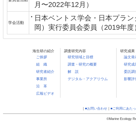
月〜2022年12月）
日本ベントス学会・日本プラン
•
学会活動
岡）実行委員会委員（2019年度
海生研の紹介
調査研究内容
研究成果
ご挨拶
研究領域と目標
論文発
組 織
調査・研究の概要
研究成
研究者紹介
解 説
委託調
事業所
デジタル・アクアリウム
影響評
沿 革
広報ビデオ
｜
■お問い合わせ
｜
■ご利用にあた
©Marine Ecology Res