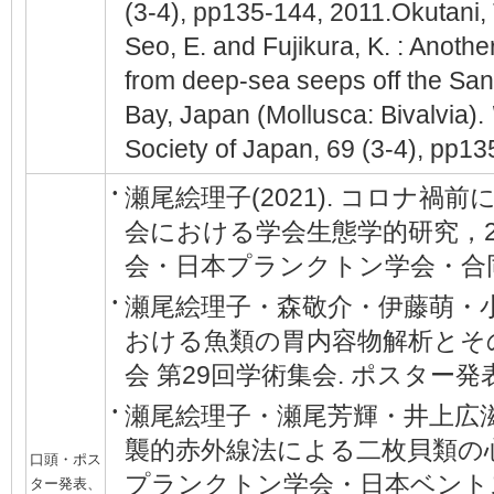
(3-4), pp135-144, 2011.Okutani, T
Seo, E. and Fujikura, K. : Anoth
from deep-sea seeps off the San
Bay, Japan (Mollusca: Bivalvia).
Society of Japan, 69 (3-4), pp13
瀬尾絵理子(2021). コロナ
•
会における学会生態学的研究，2
会・日本プランクトン学会・合同
瀬尾絵理子・森敬介・伊藤萌・小島茂
•
おける魚類の胃内容物解析とそ
会 第29回学術集会. ポスター発表
瀬尾絵理子・瀬尾芳輝・井上広滋・小
•
襲的赤外線法による二枚貝類の心
口頭・ポス
プランクトン学会・日本ベントス
ター発表、