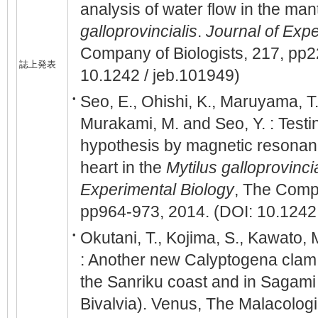
analysis of water flow in the mant
galloprovincialis
.
Journal of Expe
Company of Biologists, 217, pp2
誌上発表
10.1242 / jeb.101949)
Seo, E., Ohishi, K., Maruyama, T.
•
Murakami, M. and Seo, Y. : Test
hypothesis by magnetic resonan
heart in the
Mytilus galloprovincia
Experimental Biology
, The Compa
pp964-973, 2014. (DOI: 10.1242 
Okutani, T., Kojima, S., Kawato, 
•
: Another new Calyptogena clam
the Sanriku coast and in Sagami
Bivalvia). Venus, The Malacologi