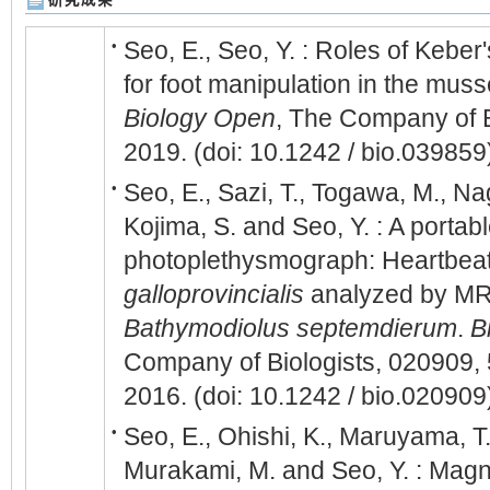
Seo, E., Seo, Y. : Roles of Kebe
•
for foot manipulation in the mus
Biology Open
, The Company of B
2019. (doi: 10.1242 / bio.039859
Seo, E., Sazi, T., Togawa, M., N
•
Kojima, S. and Seo, Y. : A portabl
photoplethysmograph: Heartbea
galloprovincialis
analyzed by MRI
Bathymodiolus septemdierum
.
B
Company of Biologists, 020909, 
2016. (doi: 10.1242 / bio.020909
Seo, E., Ohishi, K., Maruyama, T.
•
Murakami, M. and Seo, Y. : Mag