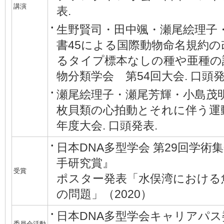
講演
表.
生野賢司・田中颯・瀬尾絵理子・日比
•
書45による国際動物命名規約
るタイプ標本なしの種や亜種の
物分類学会 第54回大会. 口頭
瀬尾絵理子・瀬尾芳輝・小島茂明(2
•
枚貝類の心拍動とそれに伴う運動
年度大会. 口頭発表.
日本DNA多型学会 第29回学術集
•
手研究賞』
受賞
ポスター発表「水俣湾における
の問題」（2020）
日本DNA多型学会キャリアパス委
•
委員会活動