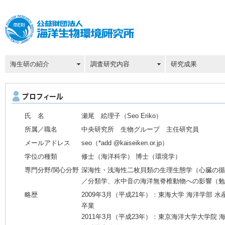
海生研の紹介
調査研究内容
研究成果
氏 名
瀬尾 絵理子（Seo Eriko）
所属／職名
中央研究所 生物グループ 主任研究員
メールアドレス
seo（*add @kaiseiken.or.jp）
学位の種類
修士（海洋科学） 博士（環境学）
専門分野/関心分野
深海性・浅海性二枚貝類の生理生態学（心臓の循
／分類学、水中音の海洋無脊椎動物への影響（勉
略歴
2009年3月（平成21年）：東海大学 海洋学部 
卒業
2011年3月（平成23年）：東京海洋大学大学院 